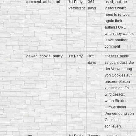
comment_author_url
1st Party
364
used, that the
Persistent
days
visitors won't
need to re-type
again their
authors URL
when they want to
leave another
comment
viewed_cookie_policy
1st Party
365
Dieses Cookie
days
zeigt an, dass Sie
der Verwendung
von Cookies auf
unseren Seiten
zustimmen. Es
wird gesetzt,
wenn Sie den
Hinweislayer
„Verwendung von
Cookies“
schließen.