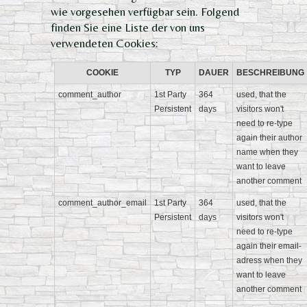
wie vorgesehen verfügbar sein. Folgend
finden Sie eine Liste der von uns
verwendeten Cookies:
COOKIE
TYP
DAUER
BESCHREIBUNG
comment_author
1st Party
364
used, that the
Persistent
days
visitors won't
need to re-type
again their author
name when they
want to leave
another comment
comment_author_email
1st Party
364
used, that the
Persistent
days
visitors won't
need to re-type
again their email-
adress when they
want to leave
another comment