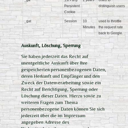
_ga
1st Party
2 years
Used to
Persistent
distinguish users
Cookie
_gat
Session
10
used to throttle
Minutes
the request rate
back to Google.
Auskunft, Löschung, Sperrung
Sie haben jederzeit das Recht auf
unentgeltliche Auskunft über Ihre
gespeicherten personenbezogenen Daten,
deren Herkunft und Empfänger und den
Zweck der Datenverarbeitung sowie ein
Recht auf Berichtigung, Sperrung oder
Löschung dieser Daten. Hierzu sowie zu
weiteren Fragen zum Thema
personenbezogene Daten können Sie sich
jederzeit über die im Impressum
angegeben Adresse des